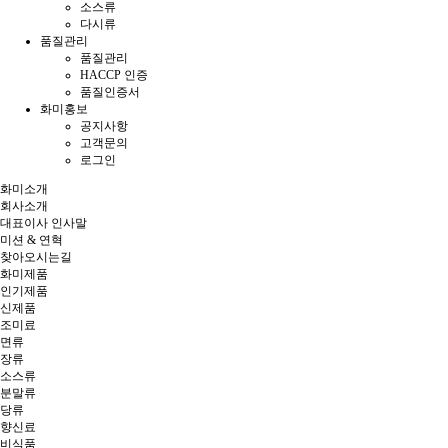
소스류
다시류
품질관리
품질관리
HACCP 인증
품질인증서
화미홍보
공지사항
고객문의
로그인
화미소개
회사소개
대표이사 인사말
미션 & 연혁
찾아오시는길
화미제품
인기제품
신제품
조미료
면류
장류
소스류
분말류
당류
향신료
비식품