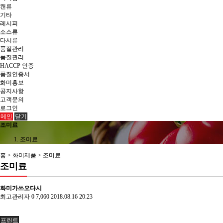
캔류
기타
레시피
소스류
다시류
품질관리
품질관리
HACCP 인증
품질인증서
화미홍보
공지사항
고객문의
로그인
메인
닫기
조미료
조미료
홈 > 화미제품 > 조미료
조미료
화미가쓰오다시
최고관리자
0
7,060
2018.08.16 20:23
프린트