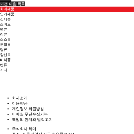
이전
다음
목록
화미제품
인기제품
신제품
조미료
면류
장류
소스류
분말류
당류
향신료
비식품
캔류
기타
회사소개
이용약관
개인정보 취급방침
이메일 무단수집거부
책임의 한계와 법적고지
주식회사 화미