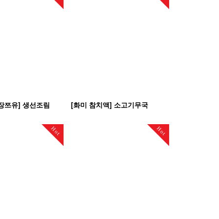
장쯔유] 생선조림
[화미 참치액] 소고기무국
Hot
Hot