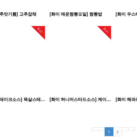
고추맛기름] 고추잡채
[화미 매운짬뽕오일] 짬뽕밥
[화미 우스
Hot
Hot
[화미 스테이크소스] 목살스테이크
[화미 허니머스타드소스] 케이준샐러드
1
2