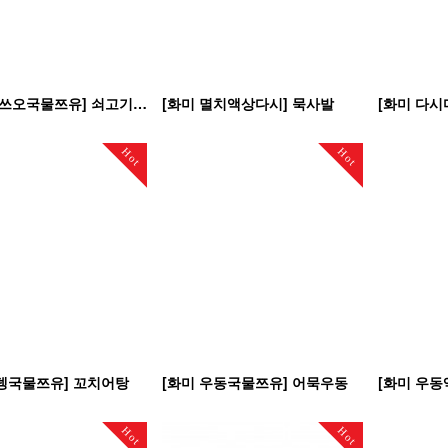
[화미 가쓰오국물쯔유] 쇠고기덮밥
[화미 멸치액상다시] 묵사발
[화미 다시
Hot
Hot
뎅국물쯔유] 꼬치어탕
[화미 우동국물쯔유] 어묵우동
[화미 우동
Hot
Hot