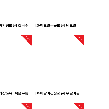
마간장쯔유] 칼국수
[화미모밀국물쯔유] 냉모밀
Hot
Hot
액상쯔유] 볶음우동
[화미갈비간장쯔유] 무갈비찜
Hot
Hot