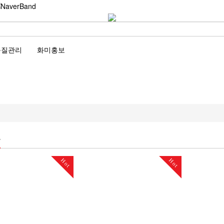
품질관리
화미홍보
류
Hot
Hot