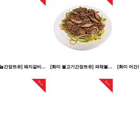
[화미 마늘간장쯔유] 돼지갈비구이
[화미 불고기간장쯔유] 파채불고기
[화미 어간
Hot
Hot