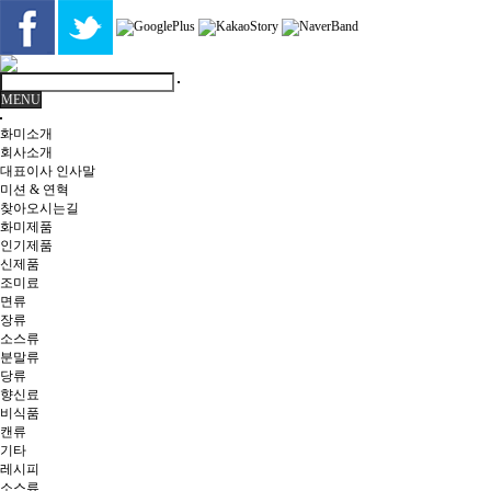
MENU
화미소개
회사소개
대표이사 인사말
미션 & 연혁
찾아오시는길
화미제품
인기제품
신제품
조미료
면류
장류
소스류
분말류
당류
향신료
비식품
캔류
기타
레시피
소스류